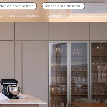
Consumidor de área restringida
Comerciante de área restringida
as
Envíe su proyecto
Contacto