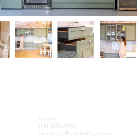
Contact
(54) 3292-9330
comercial@difratelli.com.br