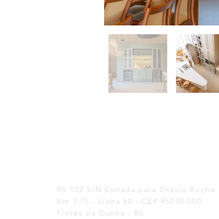
RS 122 S/N Estrada para Otávio Rocha
Km 1,75 - Linha 80 - CEP 95270-000
Flores da Cunha - RS