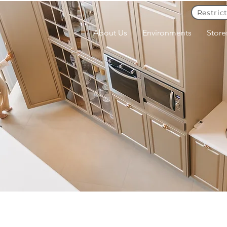
Restric
About Us
Environments
Store